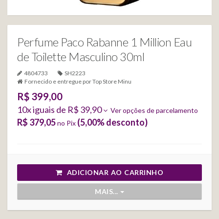
Perfume Paco Rabanne 1 Million Eau
de Toilette Masculino 30ml
4804733
SH2223
Fornecido e entregue por
Top Store Minu
R$ 399,00
10
x iguais de
R$ 39,90
Ver opções de parcelamento
R$ 379,05
(
5,00
% desconto)
no Pix
ADICIONAR AO CARRINHO
MAIS...