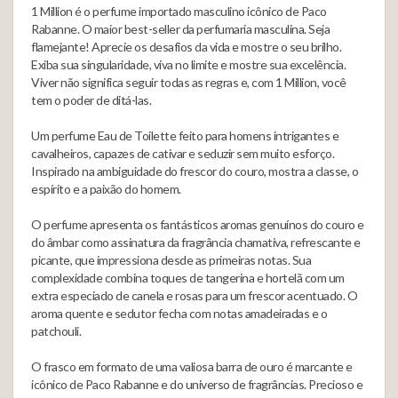
1 Million é o perfume importado masculino icônico de Paco
Rabanne. O maior best-seller da perfumaria masculina. Seja
flamejante! Aprecie os desafios da vida e mostre o seu brilho.
Exiba sua singularidade, viva no limite e mostre sua excelência.
Viver não significa seguir todas as regras e, com 1 Million, você
tem o poder de ditá-las.
Um perfume Eau de Toilette feito para homens intrigantes e
cavalheiros, capazes de cativar e seduzir sem muito esforço.
Inspirado na ambiguidade do frescor do couro, mostra a classe, o
espírito e a paixão do homem.
O perfume apresenta os fantásticos aromas genuínos do couro e
do âmbar como assinatura da fragrância chamativa, refrescante e
picante, que impressiona desde as primeiras notas. Sua
complexidade combina toques de tangerina e hortelã com um
extra especiado de canela e rosas para um frescor acentuado. O
aroma quente e sedutor fecha com notas amadeiradas e o
patchouli.
O frasco em formato de uma valiosa barra de ouro é marcante e
icônico de Paco Rabanne e do universo de fragrâncias. Precioso e