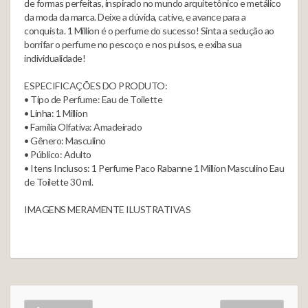
de formas perfeitas, inspirado no mundo arquitetônico e metálico
da moda da marca. Deixe a dúvida, cative, e avance para a
conquista. 1 Million é o perfume do sucesso! Sinta a sedução ao
borrifar o perfume no pescoço e nos pulsos, e exiba sua
individualidade!
ESPECIFICAÇÕES DO PRODUTO:
• Tipo de Perfume: Eau de Toilette
• Linha: 1 Million
• Família Olfativa: Amadeirado
• Gênero: Masculino
• Público: Adulto
• Itens Inclusos: 1 Perfume Paco Rabanne 1 Million Masculino Eau
de Toilette 30 ml.
IMAGENS MERAMENTE ILUSTRATIVAS