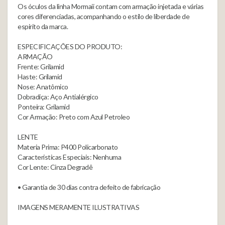
Os óculos da linha Mormaii contam com armação injetada e várias
cores diferenciadas, acompanhando o estilo de liberdade de
espirito da marca.
ESPECIFICAÇÕES DO PRODUTO:
ARMAÇÃO
Frente: Grilamid
Haste: Grilamid
Nose: Anatômico
Dobradiça: Aço Antialérgico
Ponteira: Grilamid
Cor Armação: Preto com Azul Petroleo
LENTE
Materia Prima: P400 Policarbonato
Caracteristicas Especiais: Nenhuma
Cor Lente: Cinza Degradê
• Garantia de 30 dias contra defeito de fabricação
IMAGENS MERAMENTE ILUSTRATIVAS